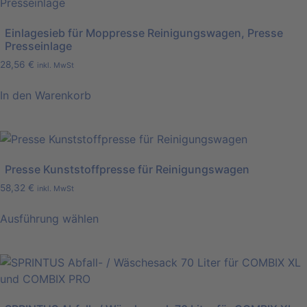
mehrere
Produktseite
Varianten
gewählt
Einlagesieb für Moppresse Reinigungswagen, Presse
auf.
Presseinlage
werden
Die
28,56
€
inkl. MwSt
Optionen
können
In den Warenkorb
auf
der
Produktseite
gewählt
Presse Kunststoffpresse für Reinigungswagen
werden
58,32
€
inkl. MwSt
Ausführung wählen
Dieses
Produkt
weist
mehrere
Varianten