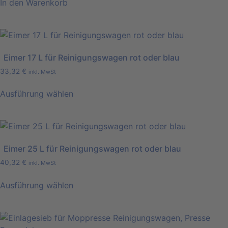
In den Warenkorb
Eimer 17 L für Reinigungswagen rot oder blau
33,32
€
inkl. MwSt
Ausführung wählen
Dieses
Produkt
weist
mehrere
Eimer 25 L für Reinigungswagen rot oder blau
Varianten
40,32
€
inkl. MwSt
auf.
Die
Ausführung wählen
Optionen
Dieses
können
Produkt
auf
weist
der