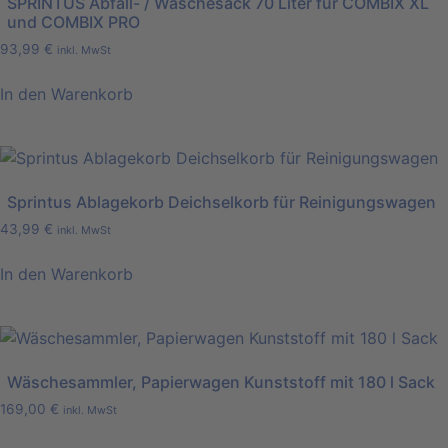
SPRINTUS Abfall- / Wäschesack 70 Liter für COMBIX XL
auf.
und COMBIX PRO
Die
93,99
€
inkl. MwSt
Optionen
können
In den Warenkorb
auf
der
Produktseite
gewählt
Sprintus Ablagekorb Deichselkorb für Reinigungswagen
werden
43,99
€
inkl. MwSt
In den Warenkorb
Wäschesammler, Papierwagen Kunststoff mit 180 l Sack
169,00
€
inkl. MwSt