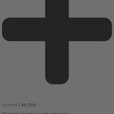
Home
»
1 Ah (5H)