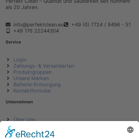
Perfekt Clean – Qualität und Sauberkeit seit nunmehr
als 20 Jahren.
info@perfektclean.eu
+49 (0) 7724 / 9496 - 51
+49 176 22244304
Service
Login
Zahlungs- & Versandarten
Produktgruppen
Unsere Marken
Batterie-Entsorgung
Kontaktformular
Unternehmen
Über Uns
Impressum
AGB
Widerrufsrecht