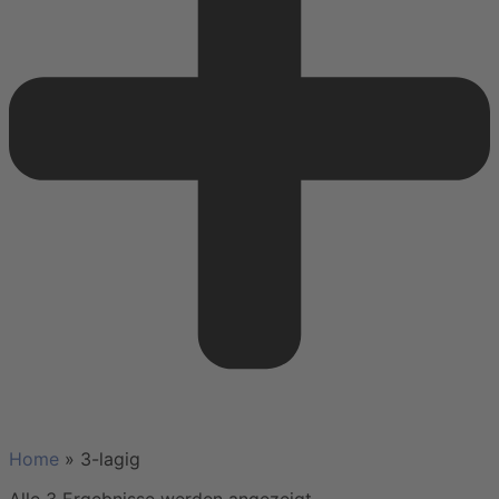
Home
»
3-lagig