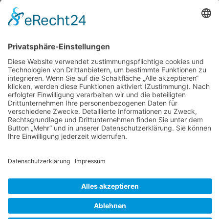
KATEGORIEN
ÜBER UNS
UNSERE MARKEN
Geschützt durch
Security by CleanTalk