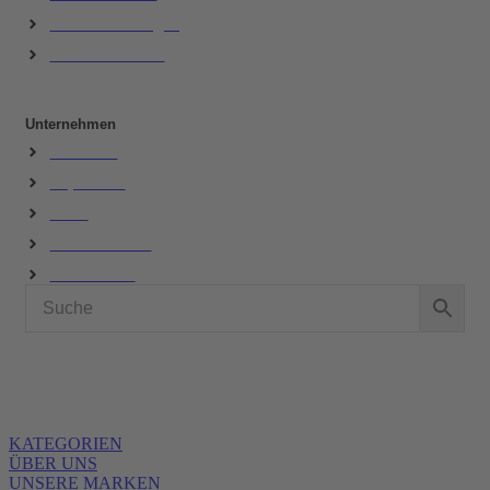
Batterie-Entsorgung
Kontaktformular
Unternehmen
Über Uns
Impressum
AGB
Widerrufsrecht
Datenschutz
KATEGORIEN
ÜBER UNS
UNSERE MARKEN