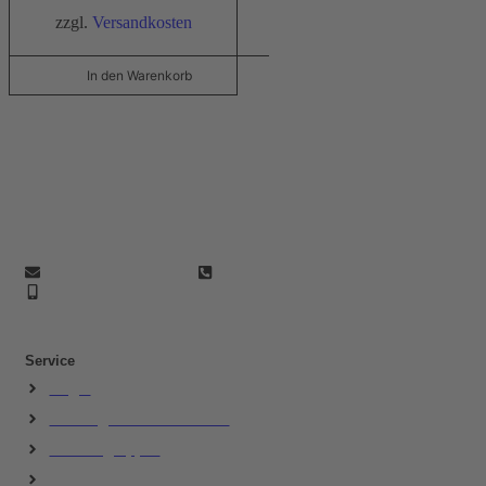
zzgl.
Versandkosten
In den Warenkorb
Ihr Hygiene-Partner seit 2005.
Perfekt Clean – Qualität und Sauberkeit seit nunmehr als 20
Jahren.
info@perfektclean.eu
+49 (0) 7724 / 9496 - 51
+49 176 22244304
Service
Login
Zahlungs- & Versandarten
Produktgruppen
Unsere Marken