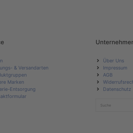
ce
Unternehme
in
Über Uns
ungs- & Versandarten
Impressum
duktgruppen
AGB
ere Marken
Widerrufsrec
erie-Entsorgung
Datenschutz
aktformular