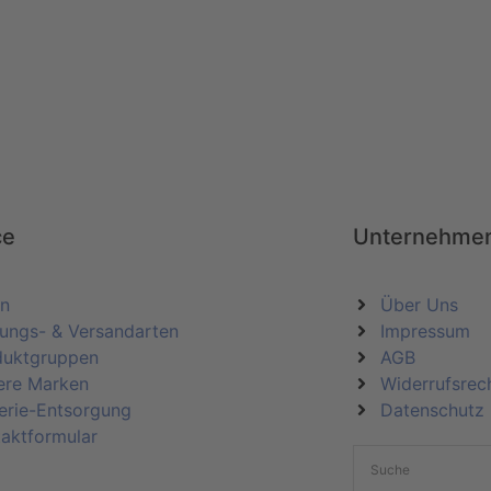
ce
Unternehme
in
Über Uns
ungs- & Versandarten
Impressum
duktgruppen
AGB
ere Marken
Widerrufsrec
erie-Entsorgung
Datenschutz
aktformular