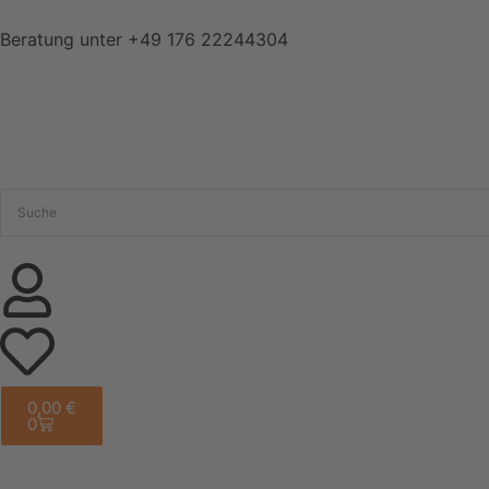
Beratung unter
+49 176 22244304
0,00
€
0