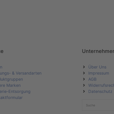
ce
Unternehme
in
Über Uns
ungs- & Versandarten
Impressum
duktgruppen
AGB
ere Marken
Widerrufsrec
erie-Entsorgung
Datenschutz
aktformular