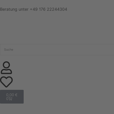
Beratung unter
+49 176 22244304
0,00
€
0