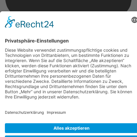
Geschützt durch
Security by CleanTalk