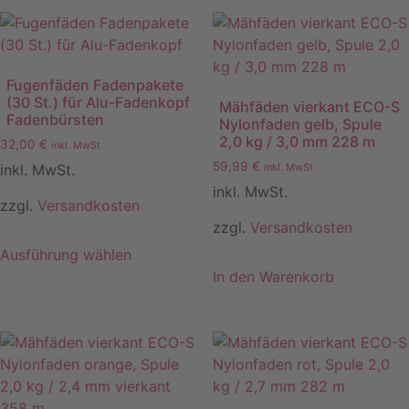
Fugenfäden Fadenpakete
(30 St.) für Alu-Fadenkopf
Mähfäden vierkant ECO-S
Fadenbürsten
Nylonfaden gelb, Spule
2,0 kg / 3,0 mm 228 m
32,00
€
inkl. MwSt
59,99
€
inkl. MwSt
inkl. MwSt.
inkl. MwSt.
zzgl.
Versandkosten
zzgl.
Versandkosten
Ausführung wählen
Dieses
In den Warenkorb
Produkt
weist
mehrere
Varianten
auf.
Die