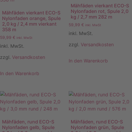
Mähfäden vierkant ECO-S
Optionen
Nylonfaden rot, Spule 2,0
Mähfäden vierkant ECO-S
können
kg / 2,7 mm 282 m
Nylonfaden orange, Spule
auf
2,0 kg / 2,4 mm vierkant
59,99
€
inkl. MwSt
der
358 m
inkl. MwSt.
Produktseite
59,99
€
inkl. MwSt
gewählt
zzgl.
Versandkosten
inkl. MwSt.
werden
zzgl.
Versandkosten
In den Warenkorb
In den Warenkorb
Mähfäden, rund ECO-S
Mähfäden, rund ECO-S
Nylonfaden gelb, Spule
Nylonfaden grün, Spule