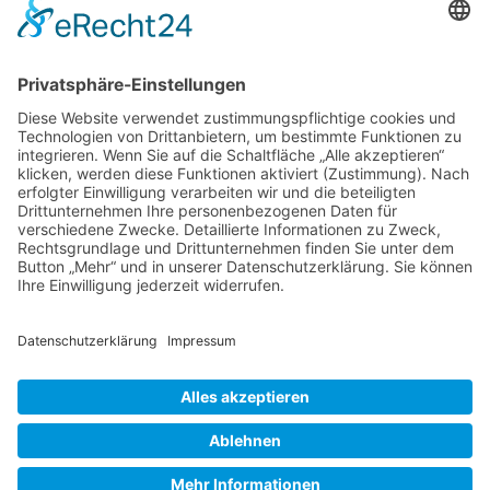
Youtube
Geschützt durch
Security by CleanTalk