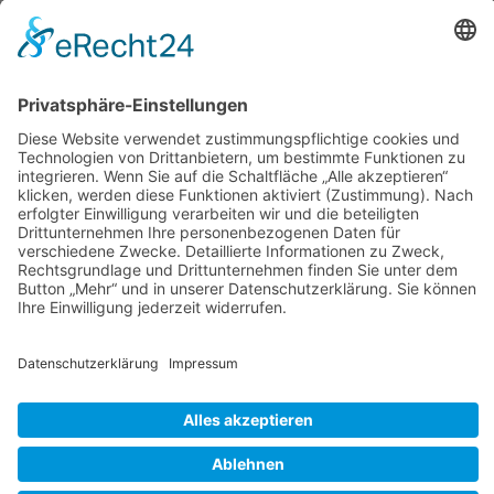
KATEGORIEN
ÜBER UNS
UNSERE MARKEN
Geschützt durch
Security by CleanTalk