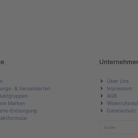
ce
Unternehme
in
Über Uns
ungs- & Versandarten
Impressum
duktgruppen
AGB
ere Marken
Widerrufsrec
erie-Entsorgung
Datenschutz
aktformular