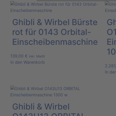
Ghibli & Wirbel Bürste
Gh
rot für 0143 Orbital-
O
Einscheibenmaschine
Ei
1
139,00
€
inkl. MwSt
In den Warenkorb
2.28
In de
Ghibli & Wirbel