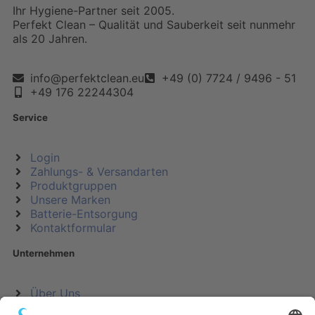
Ihr Hygiene-Partner seit 2005.
Perfekt Clean – Qualität und Sauberkeit seit nunmehr
als 20 Jahren.
info@perfektclean.eu
+49 (0) 7724 / 9496 - 51
+49 176 22244304
Service
Login
Zahlungs- & Versandarten
Produktgruppen
Unsere Marken
Batterie-Entsorgung
Kontaktformular
Unternehmen
Über Uns
Impressum