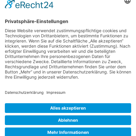
AGB
Widerrufsrecht
Datenschutz
KATEGORIEN
ÜBER UNS
UNSERE MARKEN
Geschützt durch
Security by CleanTalk