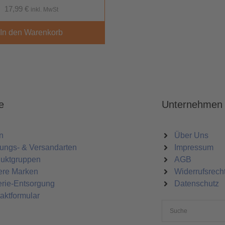
17,99
€
inkl. MwSt
In den Warenkorb
e
Unternehmen
n
Über Uns
ungs- & Versandarten
Impressum
uktgruppen
AGB
ere Marken
Widerrufsrech
erie-Entsorgung
Datenschutz
aktformular