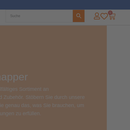
0
apper
fältiges Sortiment an
d Zubehör. Stöbern Sie durch unsere
Sie genau das, was Sie brauchen, um
ungen zu erfüllen.