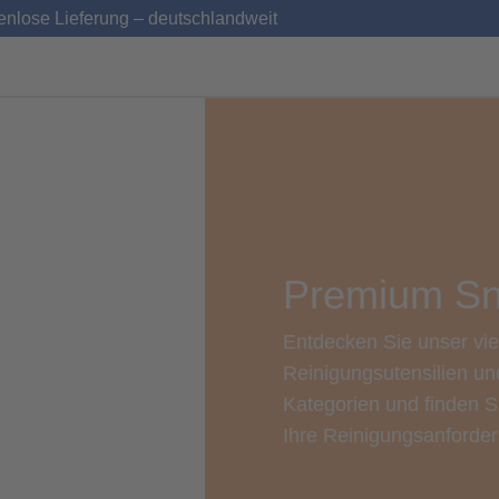
enlose Lieferung – deutschlandweit
Premium Sn
Entdecken Sie unser viel
Reinigungsutensilien un
Kategorien und finden 
Ihre Reinigungsanforder