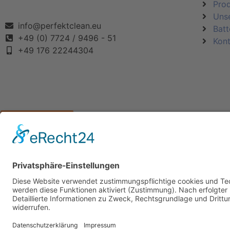
Pro
Uns
info@perfektclean.eu
Batt
+49 (0) 7724 / 9496 - 51
Kont
+49 176 22244304
KATEGORIEN
ÜBER UNS
UNSERE MARKEN