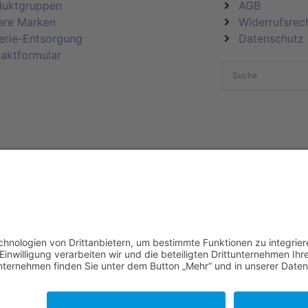
duktgruppen
AGB
ere Marken
Widerrufsrec
erie-Entsorgung
Datenschutz
aktformular