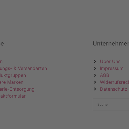
ce
Unternehme
in
Über Uns
ungs- & Versandarten
Impressum
duktgruppen
AGB
ere Marken
Widerrufsrec
erie-Entsorgung
Datenschutz
aktformular