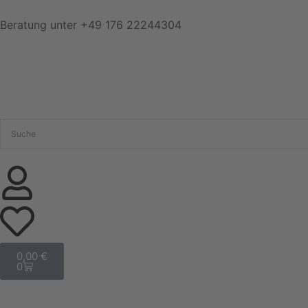
Beratung unter
+49 176 22244304
0,00
€
0