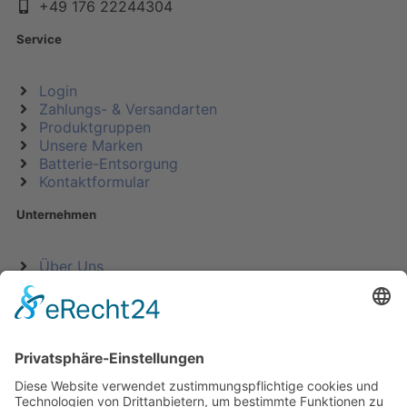
+49 176 22244304
Service
Login
Zahlungs- & Versandarten
Produktgruppen
Unsere Marken
Batterie-Entsorgung
Kontaktformular
Unternehmen
Über Uns
Impressum
AGB
Widerrufsrecht
Datenschutz