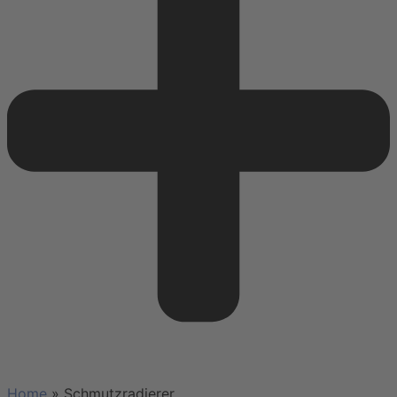
Home
»
Schmutzradierer