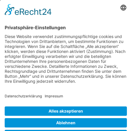
KATEGORIEN
ÜBER UNS
UNSERE MARKEN
Geschützt durch
Security by CleanTalk