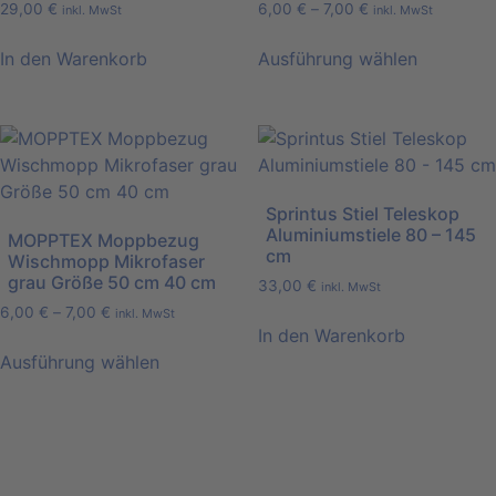
29,00
€
6,00
€
–
7,00
€
inkl. MwSt
inkl. MwSt
In den Warenkorb
Ausführung wählen
Dieses
Produkt
weist
mehrere
Varianten
Sprintus Stiel Teleskop
auf.
Aluminiumstiele 80 – 145
MOPPTEX Moppbezug
Die
cm
Wischmopp Mikrofaser
Optionen
grau Größe 50 cm 40 cm
33,00
€
inkl. MwSt
können
6,00
€
–
7,00
€
inkl. MwSt
auf
In den Warenkorb
der
Ausführung wählen
Produktseite
Dieses
gewählt
Produkt
werden
weist
mehrere
Varianten