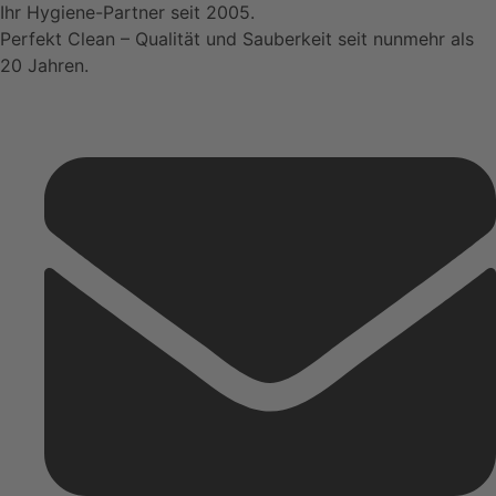
Ihr Hygiene-Partner seit 2005.
auf.
Perfekt Clean – Qualität und Sauberkeit seit nunmehr als
Die
20 Jahren.
Optionen
können
auf
der
Produktseite
gewählt
werden