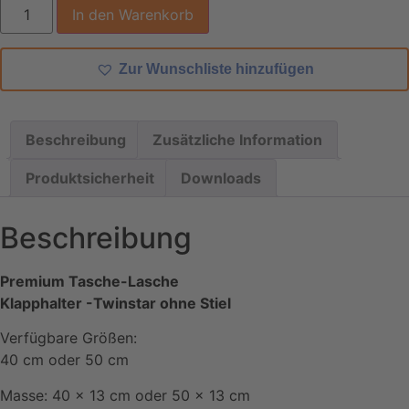
Klapphalter
In den Warenkorb
Twinstar
Mopphalter
40
cm
Zur Wunschliste hinzufügen
oder
50
cm
Menge
Beschreibung
Zusätzliche Information
Produktsicherheit
Downloads
Beschreibung
Premium Tasche-Lasche
Klapphalter -Twinstar ohne Stiel
Verfügbare Größen:
40 cm oder 50 cm
Masse: 40 x 13 cm oder 50 x 13 cm