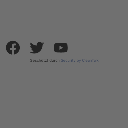
KATEGORIEN
ÜBER UNS
UNSERE MARKEN
Geschützt durch
Security by CleanTalk