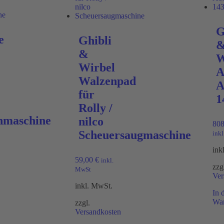
G
e
Ghibli
&
W
Wirbel
A
Walzenpad
A
für
1
Rolly /
nmaschine
nilco
80
Scheuersaugmaschine
ink
ink
59,00
€
inkl.
zzg
MwSt
Ver
inkl. MwSt.
In 
Wa
zzgl.
Versandkosten