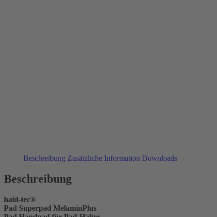
Beschreibung
Zusätzliche Information
Downloads
Beschreibung
haid-tec®
Pad Superpad MelaminPlus
Pad Handpad für Pad-Halter