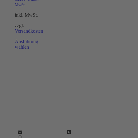
MwSt
inkl. MwSt.
zzgl.
Versandkosten
Ausführung
wählen
Ihr Hygiene-Partner seit 2005.
Perfekt Clean – Qualität und Sauberkeit seit nunmehr
als 20 Jahren.
info@perfektclean.eu
+49 (0) 7724 / 9496 - 51
+49 176 22244304