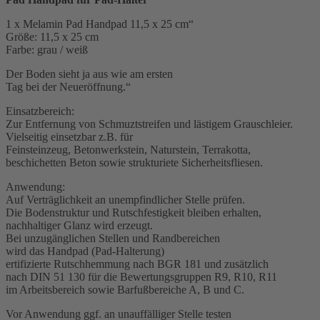
1 x Melamin Pad Handpad 11,5 x 25 cm“
Größe: 11,5 x 25 cm
Farbe: grau / weiß
Der Boden sieht ja aus wie am ersten
Tag bei der Neueröffnung.“
Einsatzbereich:
Zur Entfernung von Schmuztstreifen und lästigem Grauschleier.
Vielseitig einsetzbar z.B. für
Feinsteinzeug, Betonwerkstein, Naturstein, Terrakotta,
beschichetten Beton sowie strukturiete Sicherheitsfliesen.
Anwendung:
Auf Verträglichkeit an unempfindlicher Stelle prüfen.
Die Bodenstruktur und Rutschfestigkeit bleiben erhalten,
nachhaltiger Glanz wird erzeugt.
Bei unzugänglichen Stellen und Randbereichen
wird das Handpad (Pad-Halterung)
ertifizierte Rutschhemmung nach BGR 181 und zusätzlich
nach DIN 51 130 für die Bewertungsgruppen R9, R10, R11
im Arbeitsbereich sowie Barfußbereiche A, B und C.
Vor Anwendung ggf. an unauffälliger Stelle testen