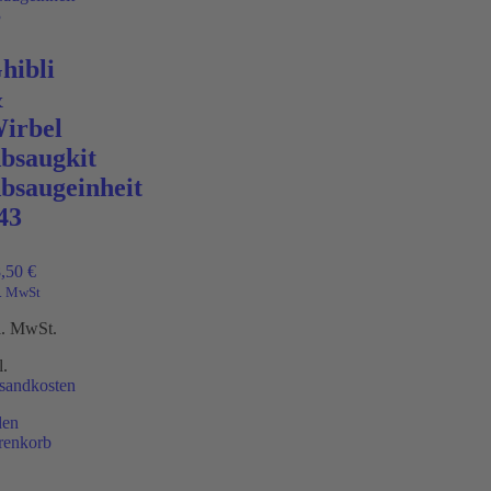
hibli
&
irbel
bsaugkit
bsaugeinheit
43
8,50
€
l. MwSt
l. MwSt.
l.
sandkosten
den
renkorb