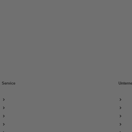
Service
Untern
Login
Übe
Zahlungs- & Versandarten
Imp
Produktgruppen
AG
Unsere Marken
Wid