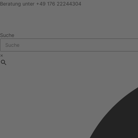
Zum
Beratung unter
+49 176 22244304
Inhalt
springen
Suche
×