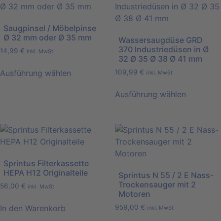
Saugpinsel / Möbelpinse
Ø 32 mm oder Ø 35 mm
Wassersaugdüse GRD
370 Industriedüsen in Ø
14,99
€
inkl. MwSt
32 Ø 35 Ø 38 Ø 41 mm
Ausführung wählen
109,99
€
inkl. MwSt
Dieses
Ausführung wählen
Produkt
Dieses
weist
Produkt
mehrere
weist
Varianten
mehrere
auf.
Varianten
Die
Sprintus Filterkassette
auf.
Optionen
HEPA H12 Originalteile
Sprintus N 55 / 2 E Nass-
Die
können
Trockensauger mit 2
56,00
€
inkl. MwSt
Optionen
auf
Motoren
können
der
In den Warenkorb
959,00
€
inkl. MwSt
auf
Produktseite