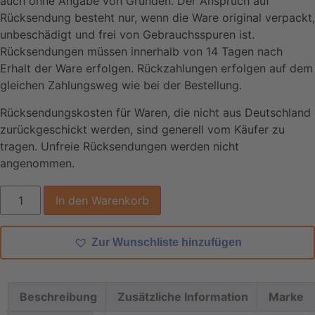
auch ohne Angabe von Gründen. Der Anspruch auf
Rücksendung besteht nur, wenn die Ware original verpackt,
unbeschädigt und frei von Gebrauchsspuren ist.
Rücksendungen müssen innerhalb von 14 Tagen nach
Erhalt der Ware erfolgen. Rückzahlungen erfolgen auf dem
gleichen Zahlungsweg wie bei der Bestellung.
Rücksendungskosten für Waren, die nicht aus Deutschland
zurückgeschickt werden, sind generell vom Käufer zu
tragen. Unfreie Rücksendungen werden nicht
angenommen.
Ghibli
In den Warenkorb
&
Wirbel
InPump
90.2
Zur Wunschliste hinzufügen
SPCF
Feuerwehrsauger
mit
integrierter
Pumpe
Beschreibung
Zusätzliche Information
Marke
Menge