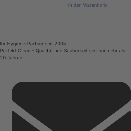
der
gewählt
In den Warenkorb
Produktseite
werden
gewählt
werden
Ihr Hygiene-Partner seit 2005.
Perfekt Clean – Qualität und Sauberkeit seit nunmehr als
20 Jahren.