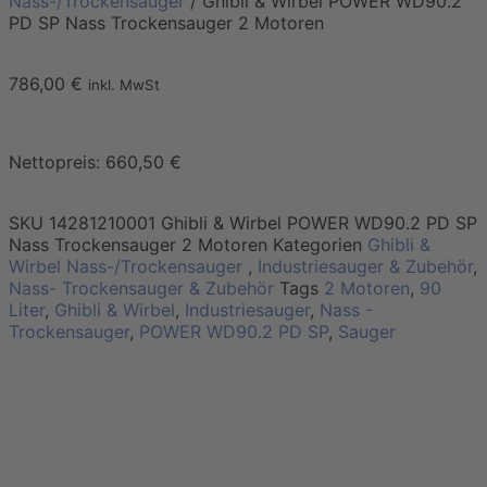
Nass-/Trockensauger
/ Ghibli & Wirbel POWER WD90.2
PD SP Nass Trockensauger 2 Motoren
786,00
€
inkl. MwSt
Nettopreis:
660,50
€
SKU
14281210001 Ghibli & Wirbel POWER WD90.2 PD SP
Nass Trockensauger 2 Motoren
Kategorien
Ghibli &
Wirbel Nass-/Trockensauger
,
Industriesauger & Zubehör
,
Nass- Trockensauger & Zubehör
Tags
2 Motoren
,
90
Liter
,
Ghibli & Wirbel
,
Industriesauger
,
Nass -
Trockensauger
,
POWER WD90.2 PD SP
,
Sauger